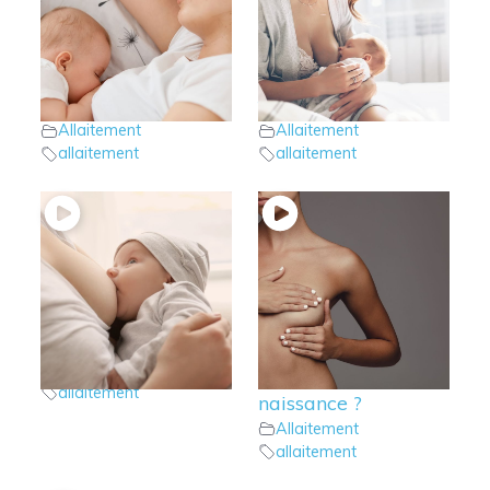
5 – Allaitement:
4 – Allaitement:
Bébé à assez mangé
Bébé à besoin de
?
téter ?
Allaitement
Allaitement
allaitement
allaitement
3 – Allaitement : La
2 – allaitement :
première tétée
Faut-il préparer ses
Allaitement
seins avant la
allaitement
naissance ?
Allaitement
allaitement