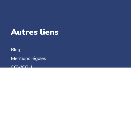
Autres liens
Blog
Mentions légales
CGV/CGU
Politique de confidentialité
Contact
Copyright © 2022 GO élan Web Application. Tous