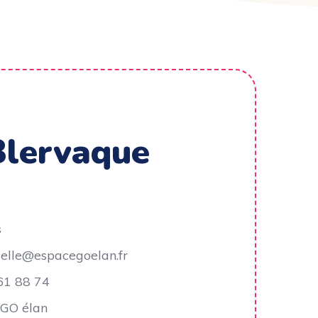
Blervaque
s
elle@espacegoelan.fr
61 88 74
GO élan