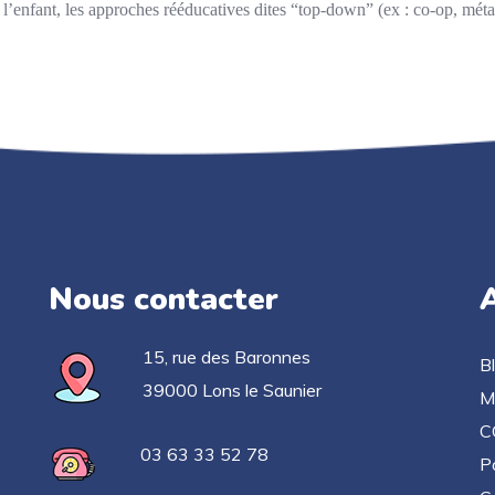
l’enfant, les approches rééducatives dites “top-down” (ex : co-op, mé
Nous contacter
A
15, rue des Baronnes
B
39000 Lons le Saunier
M
C
03 63 33 52 78
Po