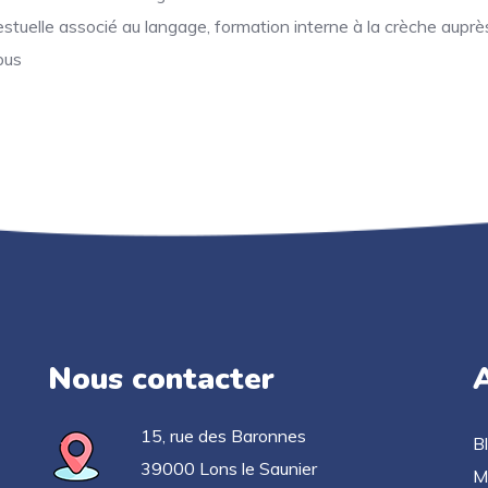
tuelle associé au langage, formation interne à la crèche auprès 
pus
Nous contacter
A
15, rue des Baronnes
B
39000 Lons le Saunier
M