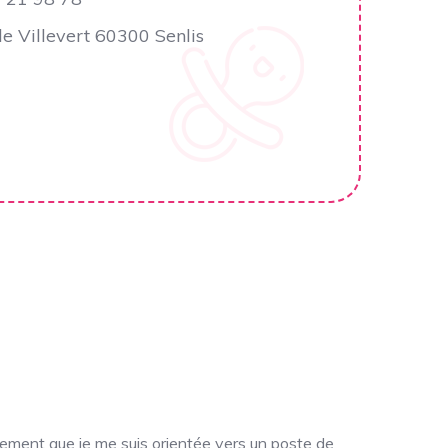
de Villevert 60300 Senlis
ellement que je me suis orientée vers un poste de