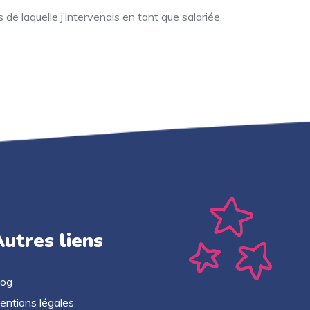
de laquelle j’intervenais en tant que salariée.
utres liens
log
entions légales