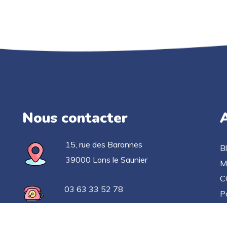
Nous contacter
A
15, rue des Baronnes
B
39000 Lons le Saunier
M
C
03 63 33 52 78
Po
C
contact@applicationgoelan.fr