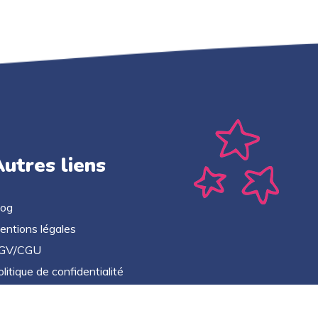
utres liens
log
entions légales
GV/CGU
litique de confidentialité
ontact