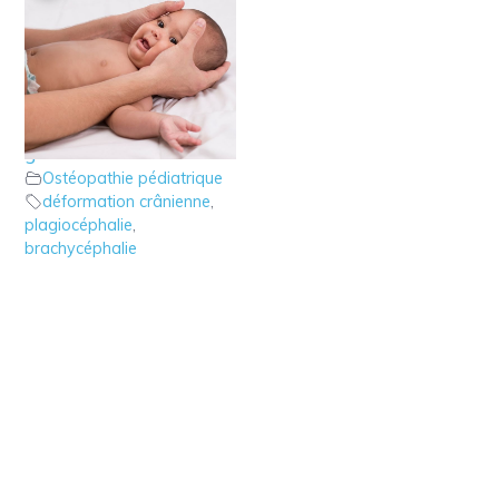
2 – Ostéopathie :
Adopter les bons
gestes
Ostéopathie pédiatrique
déformation crânienne
,
plagiocéphalie
,
brachycéphalie