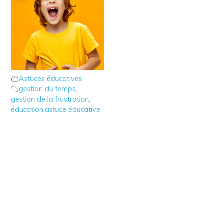
3 – Astuce éducative:
le time out pour gérer
les crises
Astuces éducatives
gestion du temps
,
gestion de la frustration
,
éducation
,
astuce éducative