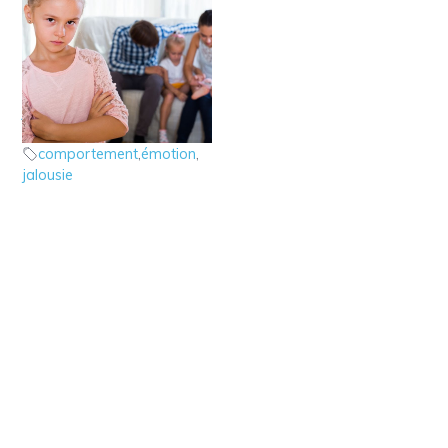
8 – Les émotions : la
jalousie
les émotions
comportement
,
émotion
,
jalousie