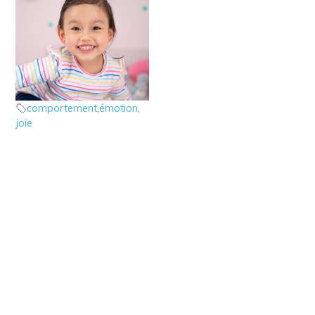
5 – Les émotions : la
joie
les émotions
comportement
,
émotion
,
joie