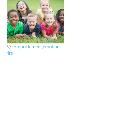
10 – Les émotions : le
rire
les émotions
comportement
,
émotion
,
rire