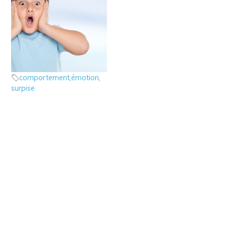
7 – Les émotions : la
surprise
les émotions
comportement
,
émotion
,
surpise