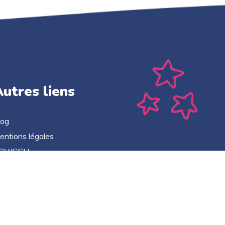
utres liens
log
entions légales
GV/CGU
litique de confidentialité
ontact