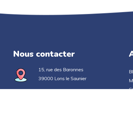
Nous contacter
A
15, rue des Baronnes
B
39000 Lons le Saunier
M
C
03 63 33 52 78
Po
C
contact@applicationgoelan.fr