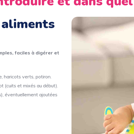
ntroduire et dans quel
 aliments
mples, faciles à digérer et
, haricots verts, potiron.
t (cuits et mixés au début).
ïs), éventuellement ajoutées