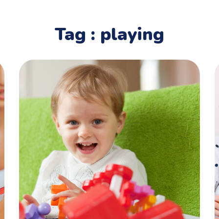
Tag :
playing
Théatre
MOTRICITÉ FINE