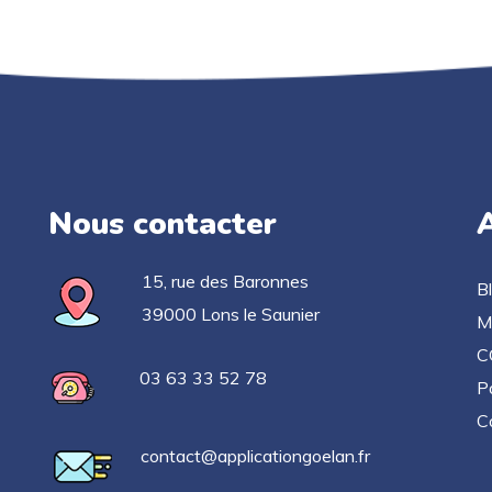
Nous contacter
A
15, rue des Baronnes
B
39000 Lons le Saunier
M
C
03 63 33 52 78
Po
C
contact@applicationgoelan.fr