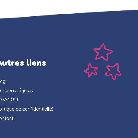
utres liens
log
entions légales
GV/CGU
litique de confidentialité
ontact