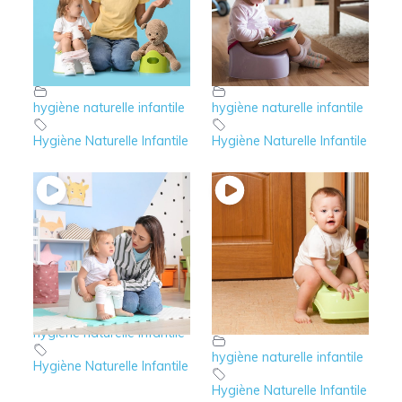
7 – HNI : quelques
6 – HNI :
précisions sur le
L’élimination des
sujet
selles
hygiène naturelle infantile
hygiène naturelle infantile
Hygiène Naturelle Infantile
Hygiène Naturelle Infantile
5 – HNI : Le refus de
4 – HNI :
faire pipi
L’élimination des
urines
hygiène naturelle infantile
hygiène naturelle infantile
Hygiène Naturelle Infantile
Hygiène Naturelle Infantile