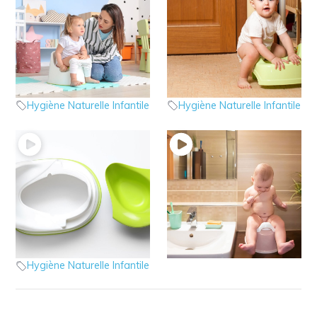
5 – HNI : Le refus de
4 – HNI : L’élimination
faire pipi
des urines
hygiène naturelle infantile
hygiène naturelle infantile
Hygiène Naturelle Infantile
Hygiène Naturelle Infantile
3 – HNI : Les 4 étapes
1 – HNI : Introduction
hygiène naturelle infantile
à suivre
Hygiène Naturelle Infantile
hygiène naturelle infantile
Hygiène Naturelle Infantile