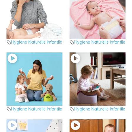
9 – HNI : quand faut il
8 – HNI : Les outils
consulter ?
pratiques
hygiène naturelle infantile
hygiène naturelle infantile
Hygiène Naturelle Infantile
Hygiène Naturelle Infantile
7 – HNI : quelques
6 – HNI : L’élimination
précisions sur le sujet
des selles
hygiène naturelle infantile
hygiène naturelle infantile
Hygiène Naturelle Infantile
Hygiène Naturelle Infantile