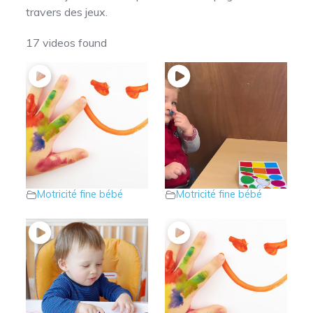
travers des jeux.
17 videos found
14 – La peinture
13 – L’intérêt de
sèche dès les
jouer avec les
premiers mois
gommettes
Motricité fine bébé
Motricité fine bébé
12 – A quoi sert la
11 – Jouons à la