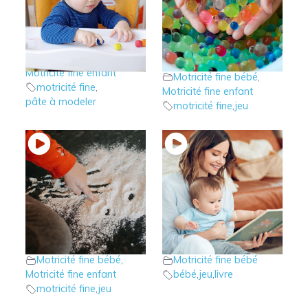
8 – Le jeu de la pâte
7 – Jouons avec les
à modeler
perles d’eau avant 2
Motricité fine bébé
,
ans
Motricité fine enfant
Motricité fine bébé
,
motricité fine
,
Motricité fine enfant
pâte à modeler
motricité fine
,
jeu
6 – Jouons à la
5 – A quel âge
fécule de pomme de
donner un livre à
terre avant 2 ans
votre enfant?
Motricité fine bébé
,
Motricité fine bébé
Motricité fine enfant
bébé
,
jeu
,
livre
motricité fine
,
jeu