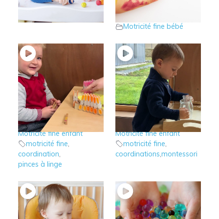
pâte à modeler ?
peinture sèche avec
Motricité fine bébé
les petits
Motricité fine bébé
12 – Le jeu des
9 – Les plateaux
pinces à linge
Montessori
Motricité fine bébé
,
Motricité fine bébé
,
Motricité fine enfant
Motricité fine enfant
motricité fine
,
motricité fine
,
coordination
,
coordinations
,
montessori
pinces à linge