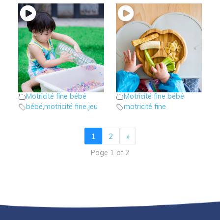
4 – Les bouteilles
3 – Bébé peut-il
sensorielles à
manger avec les
fabriquer
doigts?
Motricité fine bébé
Motricité fine bébé
bébé
,
motricité fine
,
jeu
motricité fine
1
2
»
Page 1 of 2