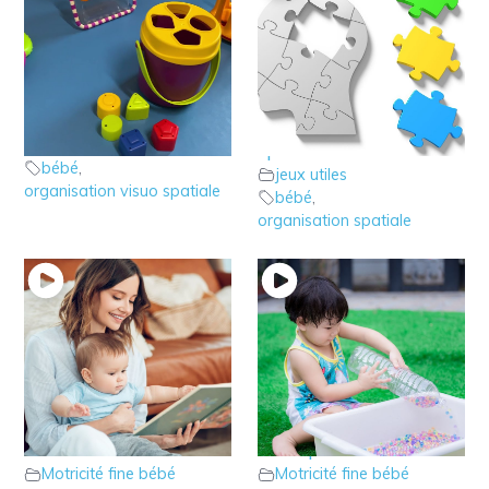
2 – Les jeux visuo
1 – Qu’est ce que
spatiaux du bébé
l’organisation visuo
jeux utiles
spatiale?
bébé
,
jeux utiles
organisation visuo spatiale
bébé
,
organisation spatiale
5 – A quel âge donner
4 – Les bouteilles
un livre à votre
sensorielles à
enfant?
fabriquer
Motricité fine bébé
Motricité fine bébé