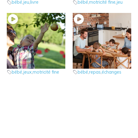
bébé
,
jeu
,
livre
bébé
,
motricité fine
,
jeu
2 – la motricité fine
4 – Pourquoi manger
avant 12 mois
en famille ?
Motricité fine bébé
Être en famille
bébé
,
jeux
,
motricité fine
bébé
,
repas
,
échanges