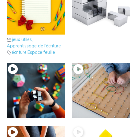
9 – L’astuce des lignes
8- Le jeu “Gagne ton
de couleur pour
papa” à la maison
jeux utiles
calibrer
jeux utiles
,
Apprentissage de l’écriture
écriture
,
Espace feuille
7 – Le jeu “Code
6 – Le jeu Pic fil
jeux utiles
couleur” à la maison
Espace feuille
jeux utiles