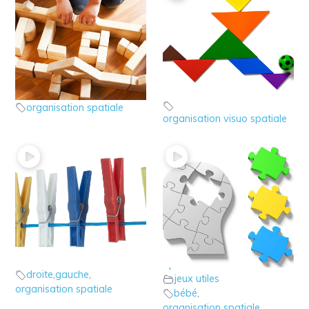
5 – Jeu d’organisation
4 – jeu de dessin avec
spatiale en 3D
le Tangram
jeux utiles
jeux utiles
organisation spatiale
organisation visuo spatiale
3 – jeu des pinces à
1 – Qu’est ce que
linge
l’organisation visuo
jeux utiles
spatiale?
droite
,
gauche
,
jeux utiles
organisation spatiale
bébé
,
organisation spatiale