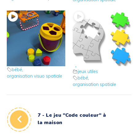
2 – Les jeux visuo
1 – Qu’est ce que
spatiaux du bébé
l’organisation visuo
jeux utiles
spatiale?
bébé
,
jeux utiles
organisation visuo spatiale
bébé
,
organisation spatiale
7 - Le jeu "Code couleur" à
la maison