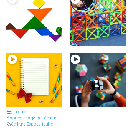
11 – Le jeu du
10 – Le jeu Playstix à
Tangram
la maison
jeux utiles
jeux utiles
9 – L’astuce des lignes
7 – Le jeu “Code
de couleur pour
couleur” à la maison
jeux utiles
calibrer
jeux utiles
,
Apprentissage de l’écriture
écriture
,
Espace feuille