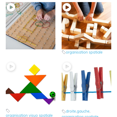
6 – Le jeu Pic fil
5 – Jeu d’organisation
jeux utiles
spatiale en 3D
Espace feuille
jeux utiles
organisation spatiale
4 – jeu de dessin avec
3 – jeu des pinces à
le Tangram
linge
jeux utiles
jeux utiles
droite
,
gauche
,
organisation visuo spatiale
organisation spatiale