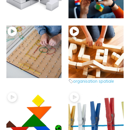
8- Le jeu “Gagne ton
7 – Le jeu “Code
papa” à la maison
couleur” à la maison
jeux utiles
jeux utiles
6 – Le jeu Pic fil
5 – Jeu d’organisation
jeux utiles
spatiale en 3D
Espace feuille
jeux utiles
organisation spatiale
4 – jeu de dessin avec
3 – jeu des pinces à