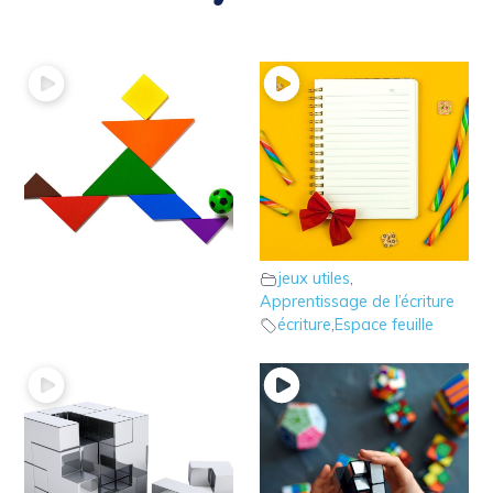
11 – Le jeu du
9 – L’astuce des lignes
Tangram
de couleur pour
jeux utiles
calibrer
jeux utiles
,
Apprentissage de l’écriture
écriture
,
Espace feuille