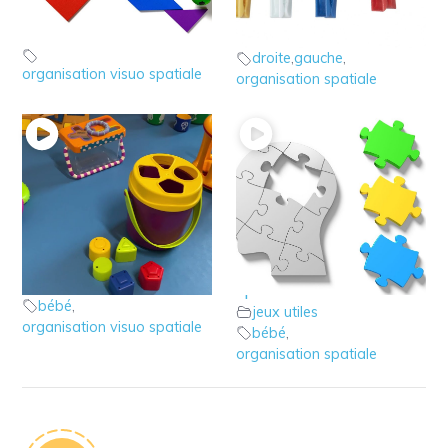
le Tangram
linge
jeux utiles
jeux utiles
droite
,
gauche
,
organisation visuo spatiale
organisation spatiale
2 – Les jeux visuo
1 – Qu’est ce que
spatiaux du bébé
l’organisation visuo
jeux utiles
spatiale?
bébé
,
jeux utiles
organisation visuo spatiale
bébé
,
organisation spatiale