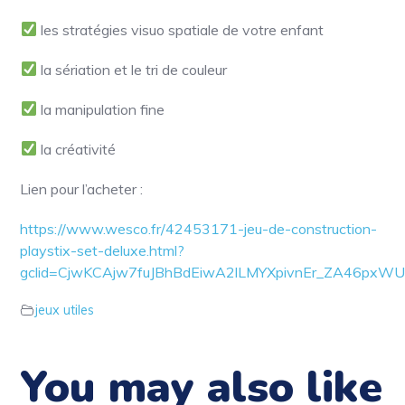
les stratégies visuo spatiale de votre enfant
la sériation et le tri de couleur
la manipulation fine
la créativité
Lien pour l’acheter :
https://www.wesco.fr/42453171-jeu-de-construction-
playstix-set-deluxe.html?
gclid=CjwKCAjw7fuJBhBdEiwA2lLMYXpivnEr_ZA46p
jeux utiles
You may also like