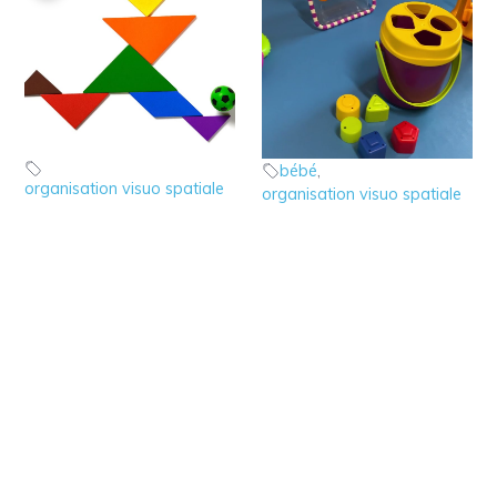
4 – jeu de dessin avec
2 – Les jeux visuo
le Tangram
spatiaux du bébé
jeux utiles
jeux utiles
bébé
,
organisation visuo spatiale
organisation visuo spatiale