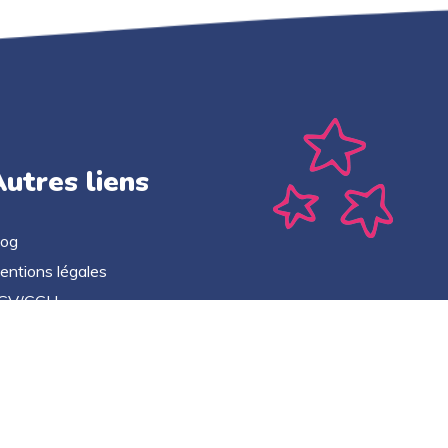
utres liens
log
entions légales
GV/CGU
litique de confidentialité
ontact