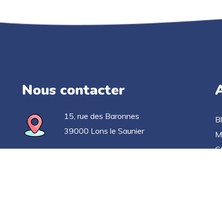
Nous contacter
A
15, rue des Baronnes
B
39000 Lons le Saunier
M
C
03 63 33 52 78
Po
C
contact@applicationgoelan.fr