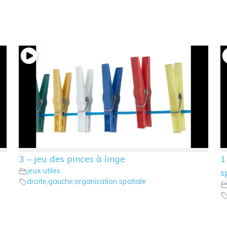
3 – jeu des pinces à linge
1
jeux utiles
s
droite
,
gauche
,
organisation spatiale