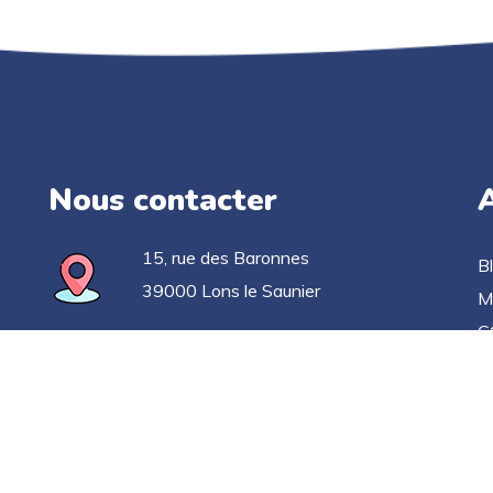
Nous contacter
A
15, rue des Baronnes
B
39000 Lons le Saunier
M
C
03 63 33 52 78
Po
C
contact@applicationgoelan.fr