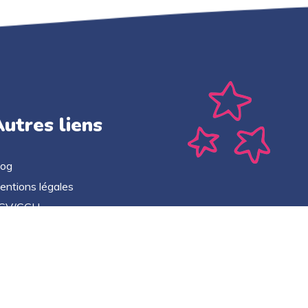
utres liens
log
entions légales
GV/CGU
litique de confidentialité
ontact