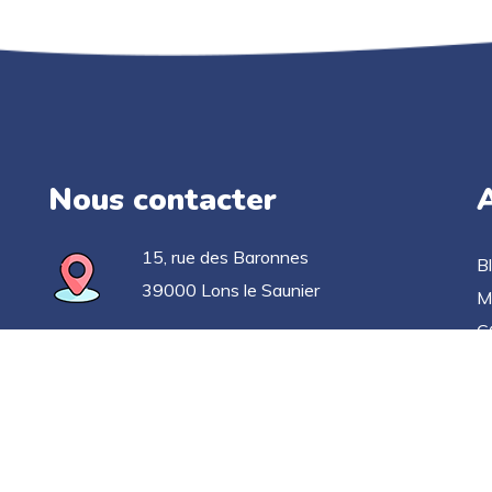
Nous contacter
A
15, rue des Baronnes
B
39000 Lons le Saunier
M
C
03 63 33 52 78
Po
C
contact@applicationgoelan.fr