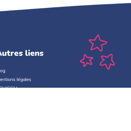
utres liens
log
entions légales
GV/CGU
litique de confidentialité
ontact