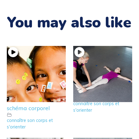
You may also like
12 – Idée de jeux pour
11 – Jeux pour éveiller
éveiller la
l’axe corporel
connaissance de son
connaître son corps et
schéma corporel
s'orienter
connaître son corps et
s'orienter