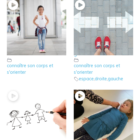
10 – qu’est ce que
9 – La connaissance
l’axe corporel de
de la droite et de la
l’enfant?
gauche
connaître son corps et
connaître son corps et
s'orienter
s'orienter
espace
,
droite
,
gauche
7 – Mieux comprendre
6 – Jouer avec le
le dessin du
schéma corporel