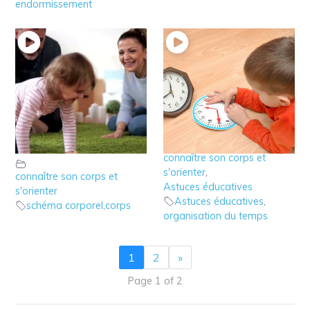
endormissement
3 – Qu’est ce le
2 – La perception du
schéma corporel de
temps après 2 ans
l’enfant?
connaître son corps et
s'orienter
,
connaître son corps et
Astuces éducatives
s'orienter
Astuces éducatives
,
schéma corporel
,
corps
organisation du temps
1
2
»
Page 1 of 2