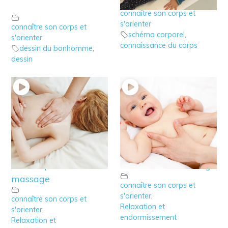
bonhomme
connaître son corps et
s'orienter
connaître son corps et
schéma corporel
,
s'orienter
connaissance du corps
dessin du bonhomme
,
dessin
5 – Accompagner le
4 – Accompagner le
schéma corporel de
schéma corporel de
l’enfant par le
bébé avec le massage
massage
connaître son corps et
s'orienter
,
connaître son corps et
Relaxation et
s'orienter
,
endormissement
Relaxation et