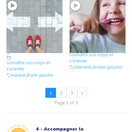
9 – La connaissance
8 – La latéralité de
de la droite et de la
l’enfant
gauche
connaître son corps et
s'orienter
connaître son corps et
latéralité
,
droitier
,
gaucher
s'orienter
espace
,
droite
,
gauche
1
2
3
»
Page 1 of 3
4 - Accompagner le