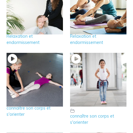
7 – Relaxation de 3 à
6 – Relaxation avant
5 ans
2 ans
Relaxation et
Relaxation et
endormissement
endormissement
11 – Jeux pour éveiller
10 – qu’est ce que
l’axe corporel
l’axe corporel de
l’enfant?
connaître son corps et
s'orienter
connaître son corps et
s'orienter