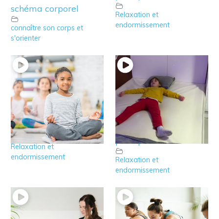
schéma corporel
Relaxation et
endormissement
connaître son corps et
s'orienter
8 – Relaxation de 6 à
7′ – Relaxation de 3 à
8 ans
5 ans : Exemple
pratique
Relaxation et
endormissement
Relaxation et
endormissement