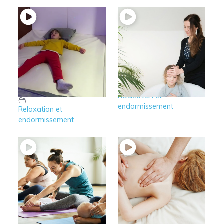
7′ – Relaxation de 3
7 – Relaxation de 3
à 5 ans : Exemple
à 5 ans
pratique
Relaxation et
endormissement
Relaxation et
endormissement
6 – Relaxation avant
5 – Accompagner le
2 ans
schéma corporel de
l’enfant par le