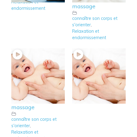
Relaxation et
massage
endormissement
connaître son corps et
s'orienter
,
Relaxation et
endormissement
4 – Accompagner le
3 – Massage bébé
schéma corporel de
Relaxation et
bébé avec le
endormissement
massage
connaître son corps et
s'orienter
,
Relaxation et