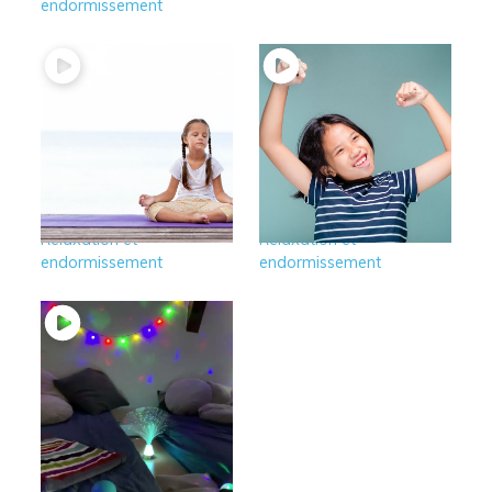
endormissement
2 – Le tonus de fond
1 – Le tonus chez
et la détente
l’enfant
Relaxation et
Relaxation et
endormissement
endormissement
0 – Créer un espace
“Zen” chez soi