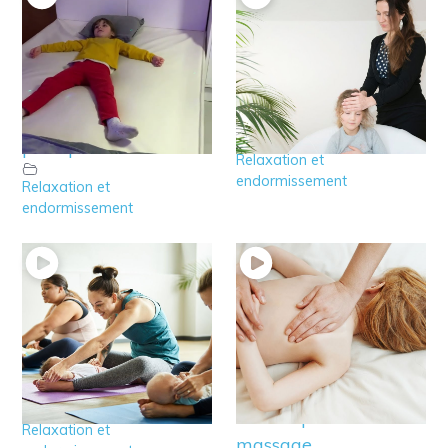
7′ – Relaxation de 3 à
7 – Relaxation de 3 à
5 ans : Exemple
5 ans
pratique
Relaxation et
endormissement
Relaxation et
endormissement
6 – Relaxation avant
5 – Accompagner le
2 ans
schéma corporel de
l’enfant par le
Relaxation et
massage