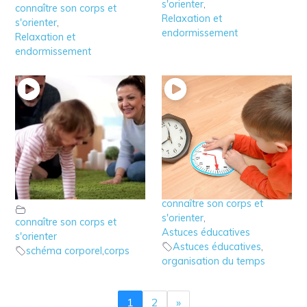
s'orienter
,
connaître son corps et
Relaxation et
s'orienter
,
endormissement
Relaxation et
endormissement
3 – Qu’est ce le
2 – La perception du
schéma corporel de
temps après 2 ans
l’enfant?
connaître son corps et
s'orienter
,
connaître son corps et
Astuces éducatives
s'orienter
Astuces éducatives
,
schéma corporel
,
corps
organisation du temps
1
2
»