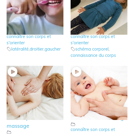
8 – La latéralité de
6 – Jouer avec le
l’enfant
schéma corporel
connaître son corps et
connaître son corps et
s'orienter
s'orienter
latéralité
,
droitier
,
gaucher
schéma corporel
,
connaissance du corps
5 – Accompagner le
4 – Accompagner le
schéma corporel de
schéma corporel de
l’enfant par le
bébé avec le massage
massage
connaître son corps et