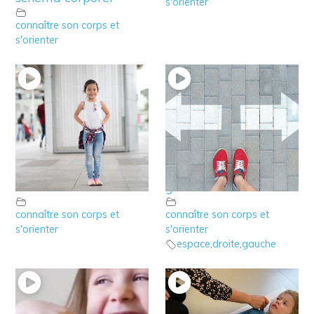
s'orienter
connaître son corps et
s'orienter
10 – qu’est ce que
9 – La connaissance
l’axe corporel de
de la droite et de la
l’enfant?
gauche
connaître son corps et
connaître son corps et
s'orienter
s'orienter
espace
,
droite
,
gauche