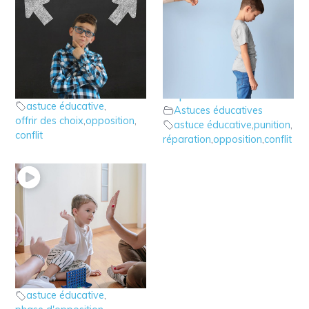
6 – Astuce éducative:
5 – Astuce éducative:
Offrir des choix
Punition ou
Astuces éducatives
Réparation
astuce éducative
,
Astuces éducatives
offrir des choix
,
opposition
,
astuce éducative
,
punition
,
conflit
réparation
,
opposition
,
conflit
4 – Astuce éducative :
Ignorer – Valoriser
Astuces éducatives
astuce éducative
,