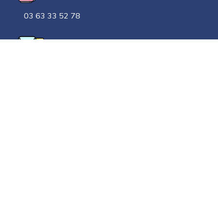
03 63 33 52 78
contact@applicationgoelan.fr
Autres liens
Blog
Mentions légales
CGV/CGU
Politique de confidentialité
Contact