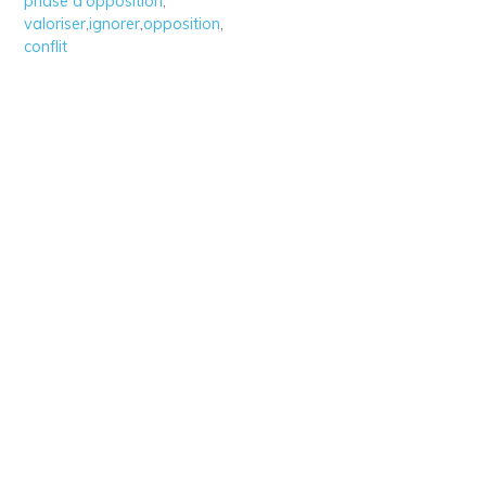
phase d'opposition
,
valoriser
,
ignorer
,
opposition
,
conflit