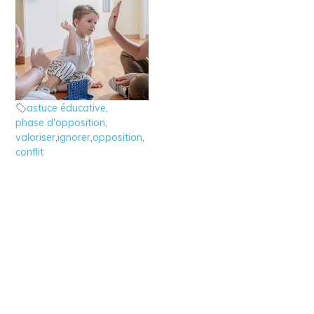
4 – Astuce éducative :
Ignorer – Valoriser
Astuces éducatives
astuce éducative
,
phase d'opposition
,
valoriser
,
ignorer
,
opposition
,
conflit