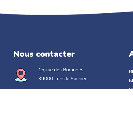
Nous contacter
A
15, rue des Baronnes
B
39000 Lons le Saunier
M
C
03 63 33 52 78
Po
C
contact@applicationgoelan.fr