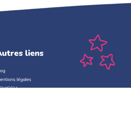
utres liens
log
entions légales
GV/CGU
litique de confidentialité
ontact