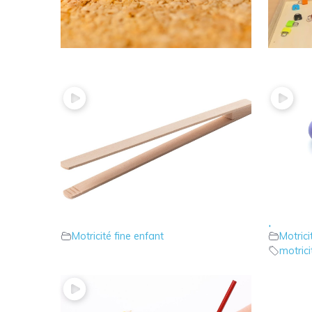
18 – Le jeu des punaises
17 – le
Motricité fine enfant
Motrici
15 – Un jeu utile avec la pince à
14 – Ex
cornichon
pour la
Motricité fine enfant
Motrici
motrici