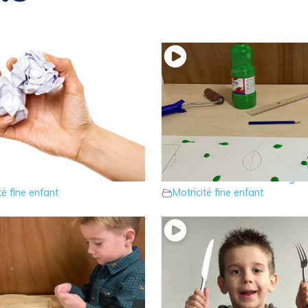
 jeu pour développer sa
19 – Jouons au tir au but
é fine
éveiller la dextérité digit
té fine enfant
Motricité fine enfant