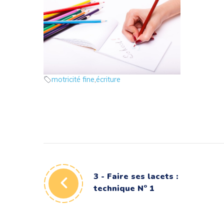
2 – La tenue de crayon
Apprentissage de l’écriture
motricité fine
,
écriture
3 - Faire ses lacets :
technique N° 1