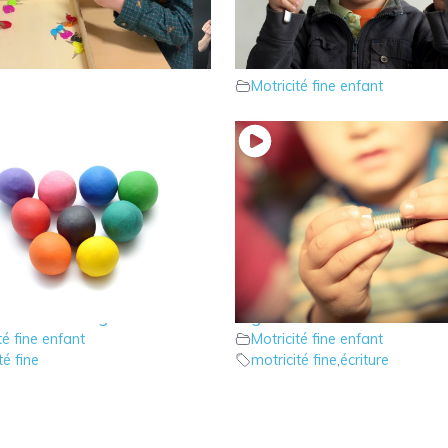
 jeu des cadenas
16 – la “bonne” tenue des
té fine enfant
couverts
Motricité fine enfant
ercice de pâte à modeler
13 – Exercices de dextéri
 dextérité digitale
digitale
té fine enfant
Motricité fine enfant
té fine
motricité fine
,
écriture