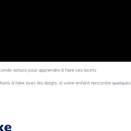
conde astuce pour apprendre à faire ses lacets
ions à faire avec les doigts, si votre enfant rencontre quelques
ke