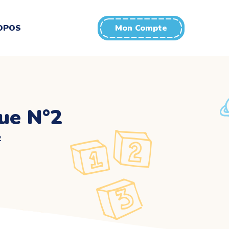
OPOS
Mon Compte
que N°2
2