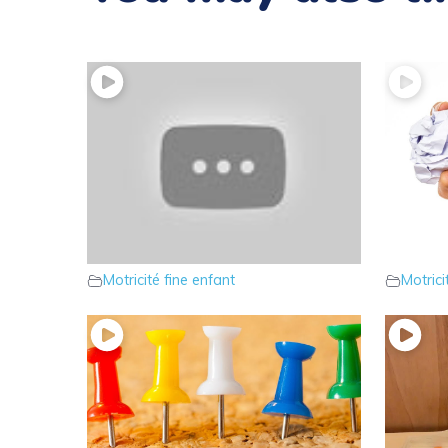
21 – Connaissez-vous le jeu des
20 – Un
clous Montessori ?
motricit
Motricité fine enfant
Motrici