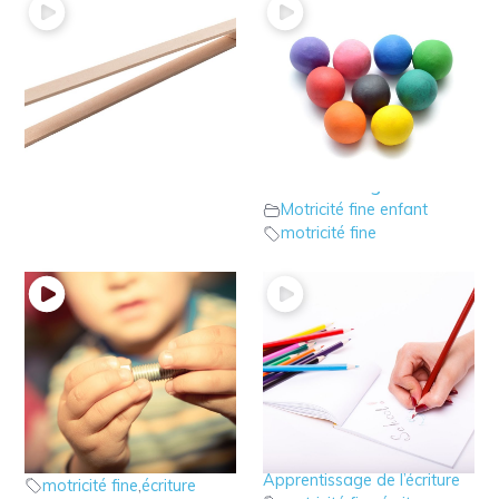
15 – Un jeu utile avec
14 – Exercice de pâte
la pince à cornichon
à modeler pour la
Motricité fine enfant
dextérité digitale
Motricité fine enfant
motricité fine
13 – Exercices de
2 – La tenue de
dextérité digitale
crayon
Motricité fine enfant
Apprentissage de l’écriture
motricité fine
,
écriture