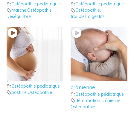
Ostéopathie pédiatrique
Ostéopathie pédiatrique
marche
,
Ostéopathie
,
Ostéopathie
,
Déséquilibre
troubles digestifs
6 – Ostéopathie:
5 – Ostéopathie : les
Position In utero et
signes d’une
postures de bébé
déformation
Ostéopathie pédiatrique
crânienne
posture
,
Ostéopathie
Ostéopathie pédiatrique
déformation crânienne
,
Ostéopathie