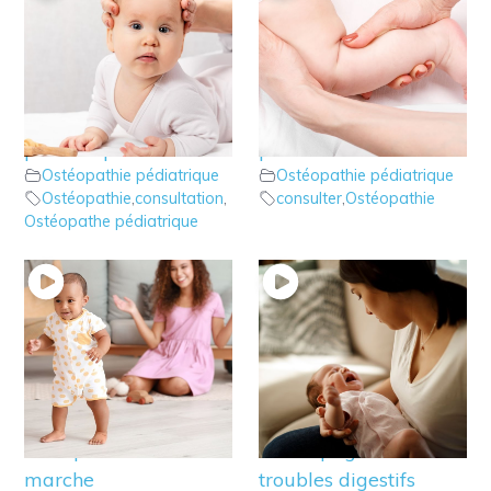
10 – Ostéopathie :
9 – Ostéopathie :
choisir son ostéopathe
quelles indications
pédiatrique
pour le bébé ?
Ostéopathie pédiatrique
Ostéopathie pédiatrique
Ostéopathie
,
consultation
,
consulter
,
Ostéopathie
Ostéopathe pédiatrique
8 – Ostéopathie:
7 – Ostéopathie:
Repérer les
repérer et
déséquilibres de la
accompagner les
marche
troubles digestifs