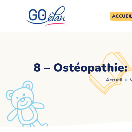
ACCUEI
8 – Ostéopathie:
Accueil