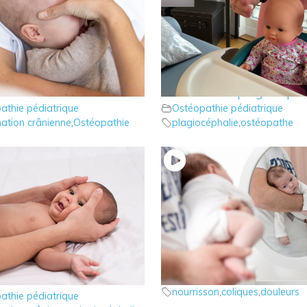
éopathie : les signes d’une
4 – Ostéopathie : Comme
ation crânienne
mesurer une plagiocéphal
athie pédiatrique
Ostéopathie pédiatrique
ation crânienne
,
Ostéopathie
plagiocéphalie
,
ostéopathe
éopathie : Adopter les
1 – Les coliques du nourr
Ostéopathie pédiatrique
stes
nourrisson
,
coliques
,
douleurs
athie pédiatrique