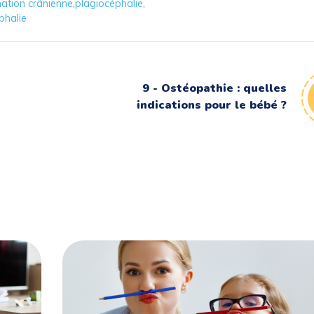
ation crânienne
,
plagiocéphalie
,
phalie
9 - Ostéopathie : quelles
indications pour le bébé ?