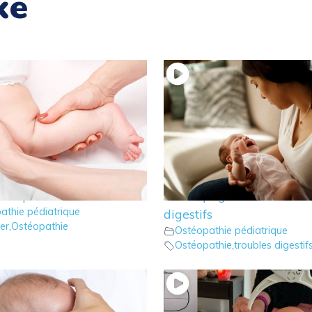
ke
éopathie : quelles
7 – Ostéopathie: repérer e
ions pour le bébé ?
accompagner les trouble
athie pédiatrique
digestifs
er
,
Ostéopathie
Ostéopathie pédiatrique
Ostéopathie
,
troubles digestif