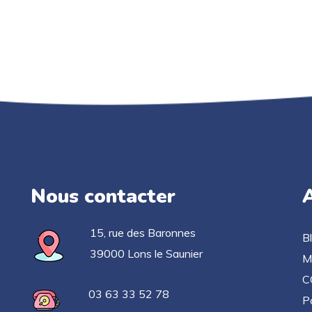
Nous contacter
A
15, rue des Baronnes
B
39000 Lons le Saunier
M
C
03 63 33 52 78
Po