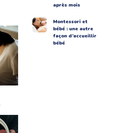
après mois
Montessori et
bébé : une autre
façon d’accueillir
bébé
t
s
s