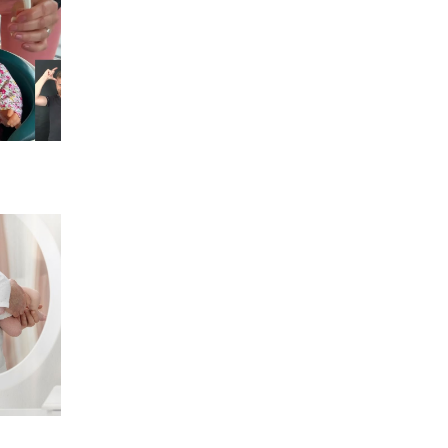
nt
ie ?
isson