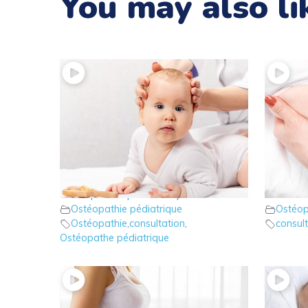
You may also li
10 – Ostéopathie : choisir son
9 – Ost
ostéopathe pédiatrique
indicat
Ostéopathie pédiatrique
Ostéop
Ostéopathie
,
consultation
,
consult
Ostéopathe pédiatrique