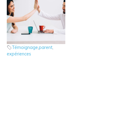
A quoi sert cette
catégorie?
Expérience de parents
Témoignage
,
parent
,
expériences