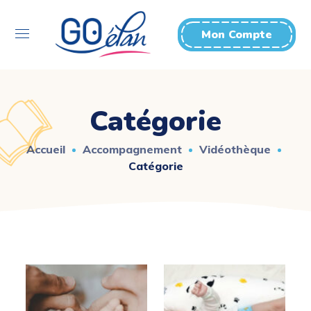
Mon Compte
Catégorie
Accueil
Accompagnement
Vidéothèque
Catégorie