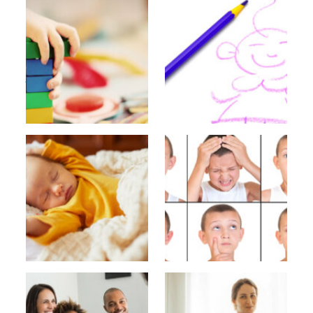
jeux utiles
Apprentissage de
11 videos
l’écriture
30 videos
Relaxation et
les émotions
11 videos
endormissement
11 videos