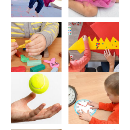
20 videos
motricité
6 videos
Motricité fine bébé
Motricité fine enfant
17 videos
23 videos
Jeux à la maison
connaître son corps
5 videos
et s'orienter
13 videos