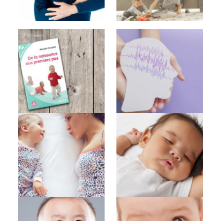
bébé
parents
4 videos
1 video
Motricité bébé
émotions et enfant
18 videos
17 videos
Langage et enfant
sommeil de bébé
12 videos
14 videos