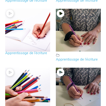
Apprentissage de l’écriture
Apprentissage de l’écriture
28 – Les crayons de
27 – Les manchons
couleurs à 2 bouts
proprioceptifs pour
écrire
Apprentissage de l’écriture
Apprentissage de l’écriture
26 – Les manchons
25 – L’astuce des
lestés pour écrire plus
élastiques