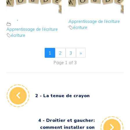
22 – Apprendre en
21 – Apprendre en 1er
2ème les mots
les mots simples
complexes
Apprentissage de l’écriture
écriture
Apprentissage de l’écriture
écriture
1
2
3
»
Page 1 of 3
2 - La tenue de crayon
4 - Droitier et gaucher:
comment installer son