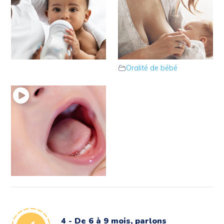
3 – De 4 à 6 mois :
2 – De 0 à 4 mois :
que dire sur l’oralité ?
Que dire sur l’oralité
Oralité de bébé
de bébé ?
Oralité de bébé
1 – Oralité : De quoi
parle t-on ?
Oralité de bébé
4 - De 6 à 9 mois, parlons