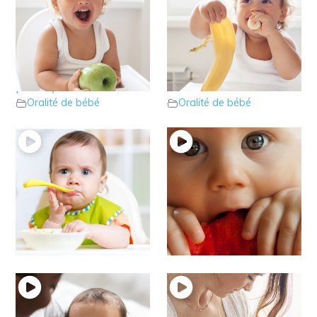
8 – Alimentation
7 – Alimentation à 18
après 18 mois (2ème
mois : Découvrez tout
partie)
sur son oralité
Oralité de bébé
Oralité de bébé
6 – Bébé à plus de 12
4 – De 6 à 9 mois,
mois !
parlons de son oralité.
Oralité de bébé
Oralité de bébé