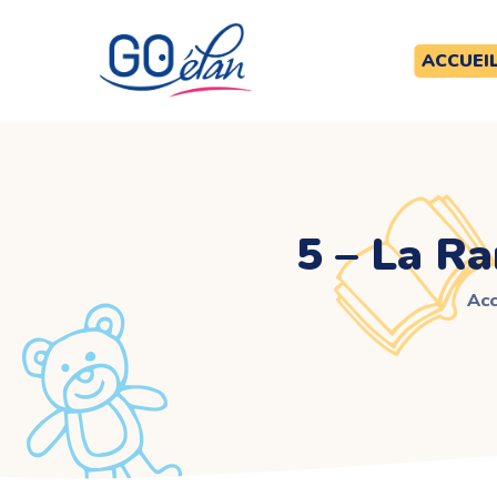
ACCUEI
5 – La R
Acc