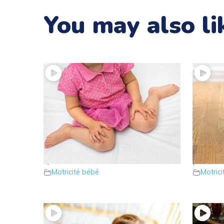
You may also li
18 – Votre enfant s’assoit en W ?
17 – Vo
Que faire ?
pointe 
Motricité bébé
Motric