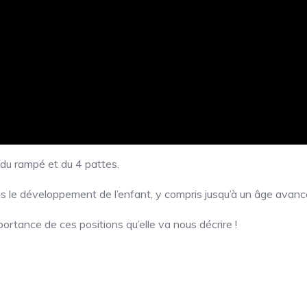
du rampé et du 4 pattes.
ans le développement de l’enfant, y compris jusqu’à un âge avanc
ortance de ces positions qu’elle va nous décrire !