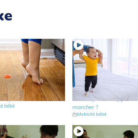
ke
tre enfant marche sur la
16 – Doit-on tenir les ma
des pieds ?
l’enfant pour lui apprend
ité bébé
marcher ?
Motricité bébé