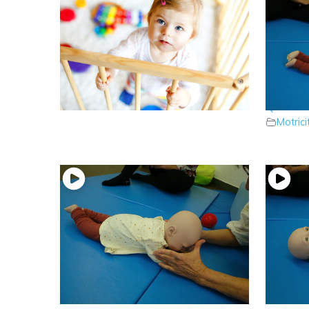
15 – Que dire du parc ?
14 – Bé
Motricité bébé
Que fai
Motric
12 – Que faire lorsque votre
11 – Qu
bébé se retourne du dos sur le
tout mo