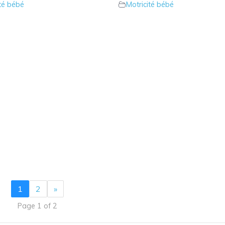
ité bébé
Motricité bébé
1
2
»
Page 1 of 2