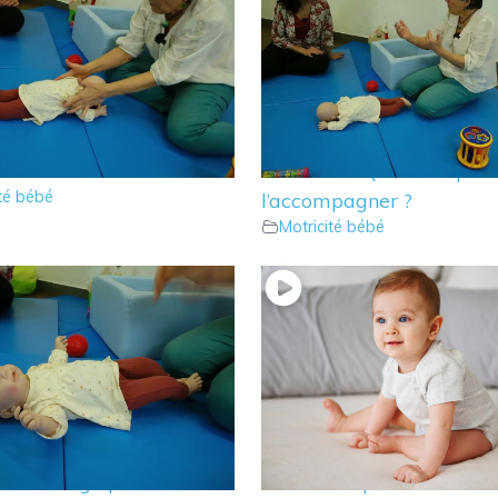
bé rampe en arrière ?
13 – Bébé ne rampe qu’a
re ?
seul côté ? Que faire pou
ité bébé
l’accompagner ?
Motricité bébé
e faire lorsque bébé est
10 – Que faire lorsque m
u et bouge peu ?
bébé se déplace sur les f