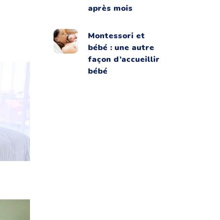
après mois
Montessori et
bébé : une autre
façon d’accueillir
bébé
ins de
re à