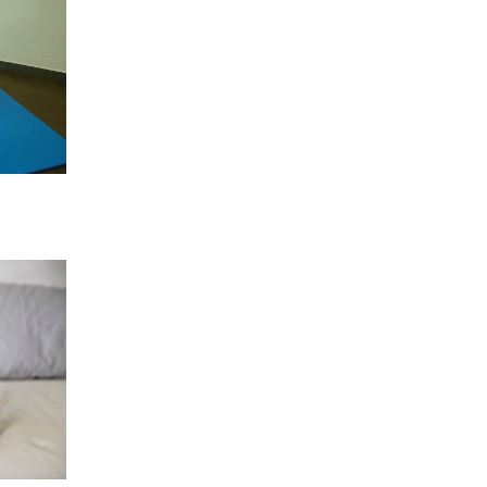
vec un
r
on
esses ?