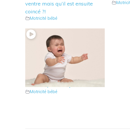
Motric
ventre mais qu’il est ensuite
coincé ?!
Motricité bébé
9 – Bébé est bloqué en position
assise ? Que faire pour l’aider ?
Motricité bébé