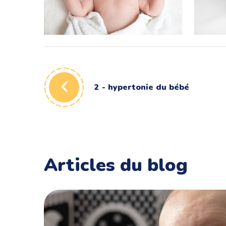
2 – hypertonie du bébé
1 – Le t
Aider bébé dans sa motricité
Aider 
2 - hypertonie du bébé
Articles du blog