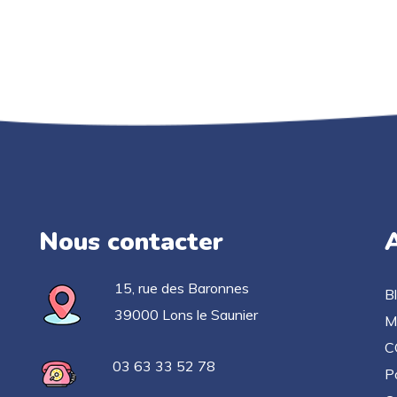
Nous contacter
A
15, rue des Baronnes
B
39000 Lons le Saunier
M
C
03 63 33 52 78
Po