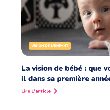
VISION DE L'ENFANT
La vision de bébé : que vo
il dans sa première anné
Lire L'article