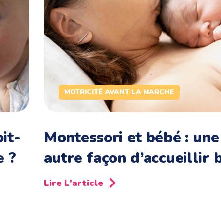
MOTRICITÉ AVANT LA MARCHE
it-
Montessori et bébé : une
e ?
autre façon d’accueillir 
Lire L'article