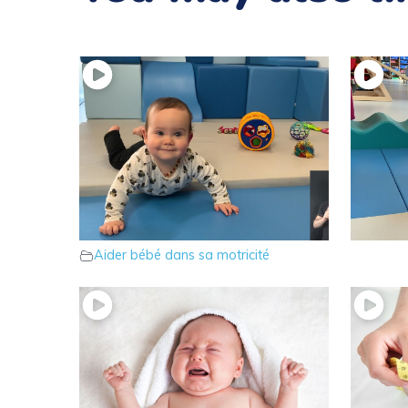
6 – Bébé chute de la position
5 – Ass
Aider 
assise
Aider bébé dans sa motricité