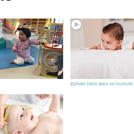
is en W
4 – Difficultés de retour
bébé dans sa motricité
sur le dos
Aider bébé dans sa motricité