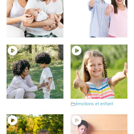
17 – Le rôle des
16 – Parlons des
parents
limites
émotions et enfant
émotions et enfant
15 – La reformulation
14 – “Les confiances”
emphatique
que développent votre
émotions et enfant
enfant
émotions et enfant