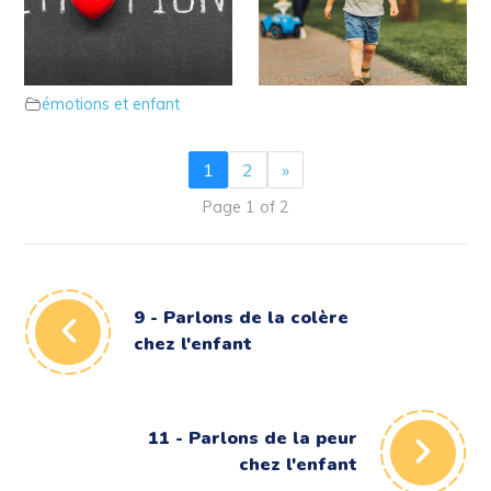
8 – Définissons ce que
7 – L’enfant fait-il des
sont les émotions chez
caprices ?
émotions et enfant
l’enfant
émotions et enfant
1
2
»
Page 1 of 2
9 - Parlons de la colère
chez l'enfant
11 - Parlons de la peur
chez l'enfant