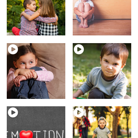
13 – Parlons de
12 – Parlons de la
l’Amour chez l’enfant
tristesse chez l’enfant
émotions et enfant
émotions et enfant
11 – Parlons de la
9 – Parlons de la
peur chez l’enfant
colère chez l’enfant
émotions et enfant
émotions et enfant