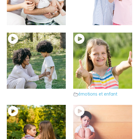
17 – Le rôle des
16 – Parlons des
parents
limites
émotions et enfant
émotions et enfant
15 – La reformulation
14 – “Les confiances”
emphatique
que développent votre
émotions et enfant
enfant
émotions et enfant