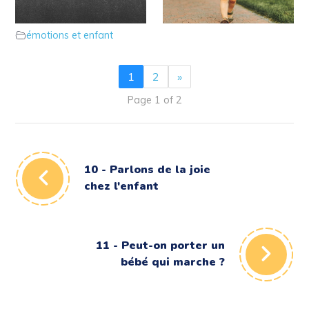
sont les émotions chez
caprices ?
émotions et enfant
l’enfant
émotions et enfant
1
2
»
Page 1 of 2
10 - Parlons de la joie
chez l'enfant
11 - Peut-on porter un
bébé qui marche ?