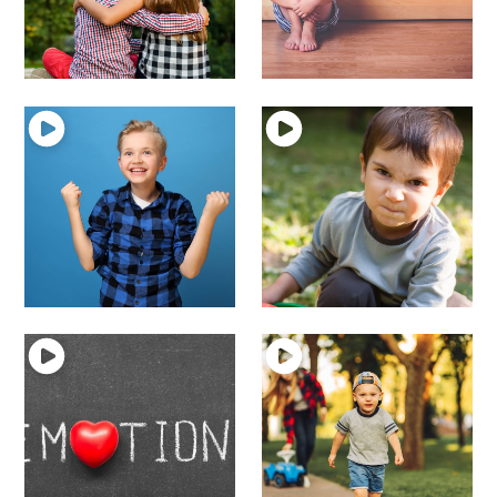
13 – Parlons de
12 – Parlons de la
l’Amour chez l’enfant
tristesse chez l’enfant
émotions et enfant
émotions et enfant
10 – Parlons de la joie
9 – Parlons de la
chez l’enfant
colère chez l’enfant
émotions et enfant
émotions et enfant
8 – Définissons ce que
7 – L’enfant fait-il des