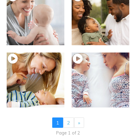
5 – Langage oral à
4 – Langage oral de 7
partir de 12 mois
à 10 mois
Langage et enfant
Langage et enfant
3 – Langage oral de 3
2 – Langage oral de 0
à 6 mois
à 3 mois
Langage et enfant
Langage et enfant
1
2
»
Page 1 of 2