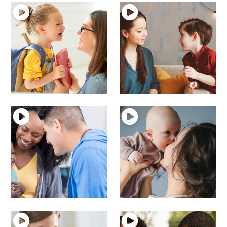
9 – Langage oral
8 – Langage oral à
après 3 ans
partir de 2 ans 1/2
Langage et enfant
Langage et enfant
7 – Langage oral à
6 – Langage oral de
partir de 2 ans
16 à 19 mois
Langage et enfant
Langage et enfant