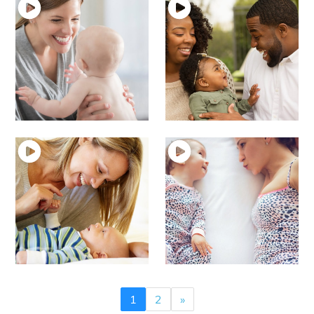
5 – Langage oral à
4 – Langage oral de 7
partir de 12 mois
à 10 mois
Langage et enfant
Langage et enfant
3 – Langage oral de 3
2 – Langage oral de 0
à 6 mois
à 3 mois
Langage et enfant
Langage et enfant
1
2
»