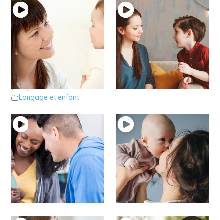
10 – Récapitulatif des
8 – Langage oral à
techniques de soutien
partir de 2 ans 1/2
Langage et enfant
(1/2)
Langage et enfant
7 – Langage oral à
6 – Langage oral de
partir de 2 ans
16 à 19 mois
Langage et enfant
Langage et enfant