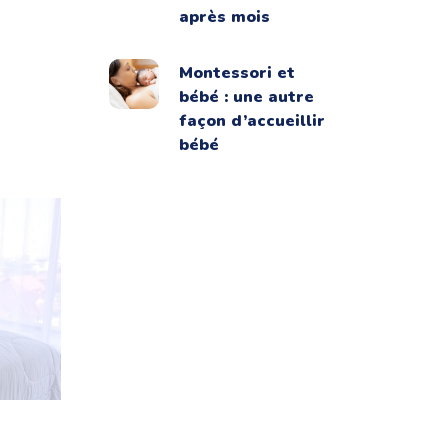
après mois
Montessori et
bébé : une autre
façon d’accueillir
bébé
ins de
re à