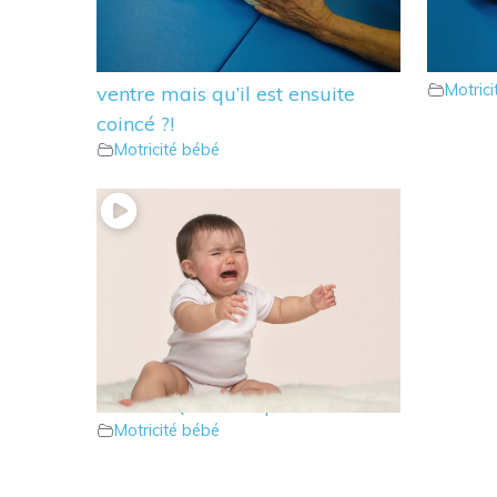
12 – Que faire lorsque votre
11 – Qu
bébé se retourne du dos sur le
tout mo
Motric
ventre mais qu’il est ensuite
coincé ?!
Motricité bébé
9 – Bébé est bloqué en position
assise ? Que faire pour l’aider ?
Motricité bébé