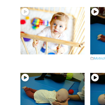
15 – Que dire du parc ?
14 – Bé
Motricité bébé
Que fai
Motric