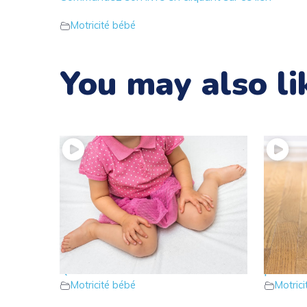
Motricité bébé
You may also li
18 – Votre enfant s’assoit en W ?
17 – Vo
Que faire ?
pointe 
Motricité bébé
Motric