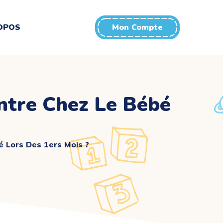
OPOS
Mon Compte
ntre Chez Le Bébé
é Lors Des 1ers Mois ?