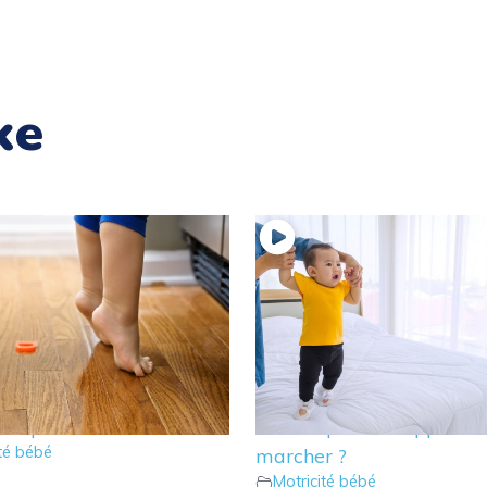
ke
tre enfant marche sur la
16 – Doit-on tenir les ma
des pieds ?
l’enfant pour lui apprend
ité bébé
marcher ?
Motricité bébé