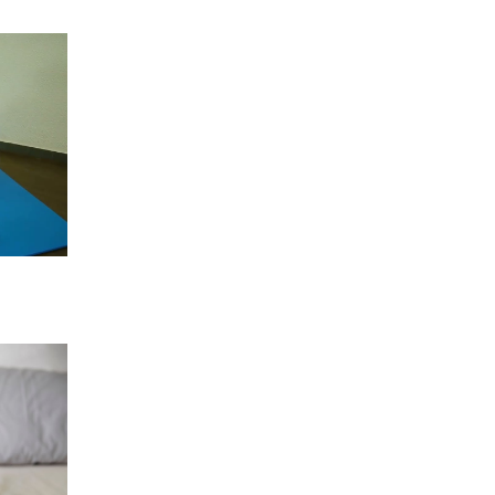
vec un
r