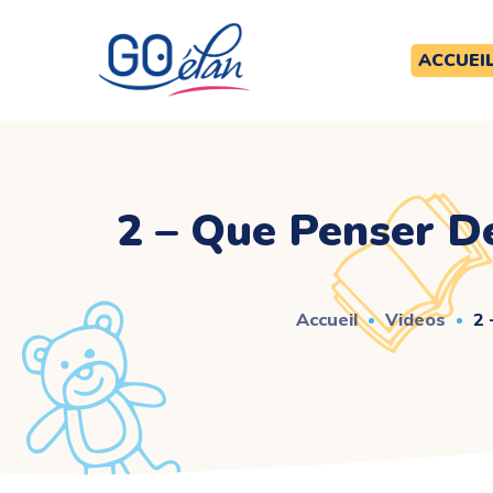
ACCUEI
2 – Que Penser D
Accueil
Videos
2 