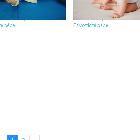
e faire lorsque bébé est
10 – Que faire lorsque m
u et bouge peu ?
bébé se déplace sur les f
ité bébé
Motricité bébé
1
2
»