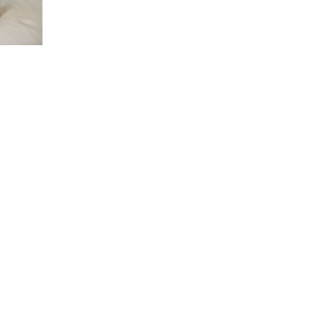
on
esses ?