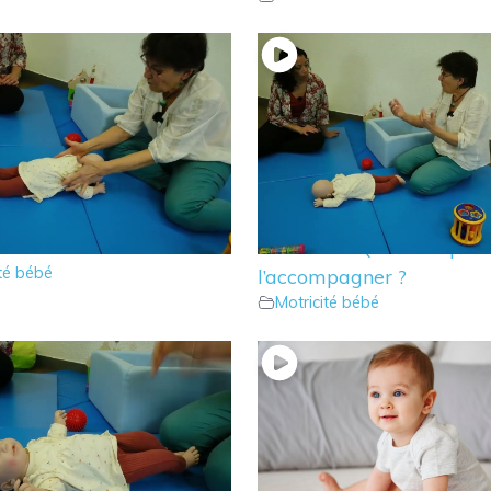
bé rampe en arrière ?
13 – Bébé ne rampe qu’a
re ?
seul côté ? Que faire pou
ité bébé
l’accompagner ?
Motricité bébé