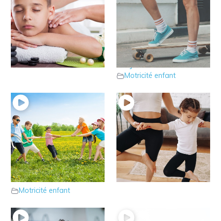
20 – Votre enfant est
19 – Votre enfant
trop tendu et tonique ?
manque de force dans
Motricité enfant
les jambes ?
Motricité enfant
18 – Votre enfant
17 – Parlons du tonus
manque de force dans
postural
Motricité enfant
les bras ?
Motricité enfant