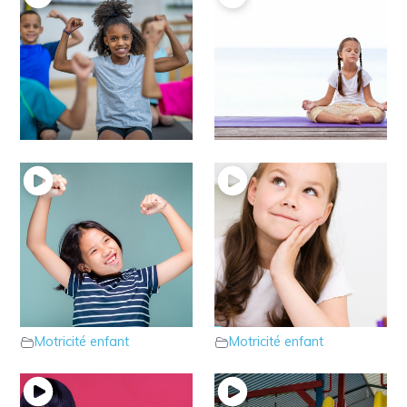
16 – Parlons du tonus
15 – Le tonus de fond
d’action
chez votre enfant
Motricité enfant
Motricité enfant
14 – Parlons du Tonus
13 – Le parcours
musculaire de votre
psychomoteur pour
enfant
mémoriser
Motricité enfant
Motricité enfant