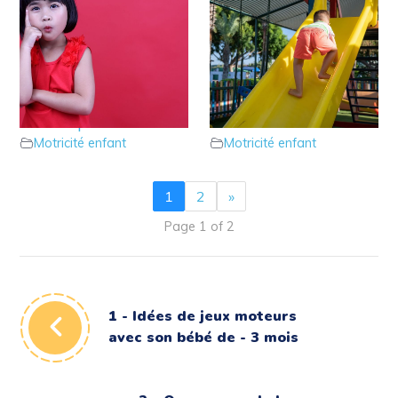
12 – Le parcours
10 – Le parcours
psychomoteur pour
psychomoteur à 6/8
aider à planifier
ans
Motricité enfant
Motricité enfant
1
2
»
Page 1 of 2
1 - Idées de jeux moteurs
avec son bébé de - 3 mois