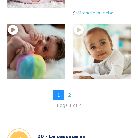
Motricité du bébé
intermédiaires
Motricité du bébé
12 – Bébé s’attrape les
11 – Les poursuites
pieds
auditives sur le ventre
Motricité du bébé
Motricité du bébé
1
2
»
Page 1 of 2
20 - Le passage en