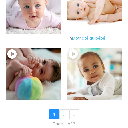
14 – Les 1ers
13 – L’importance des
retournements
positions
Motricité du bébé
intermédiaires
Motricité du bébé
12 – Bébé s’attrape les
11 – Les poursuites
pieds
auditives sur le ventre
Motricité du bébé
Motricité du bébé
1
2
»
Page 1 of 2