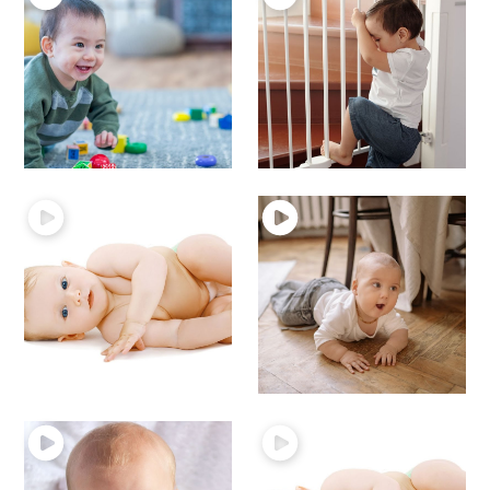
18 – bébé se déplace
19 – Les escaliers et
à 4 pattes
bébé
Motricité du bébé
Motricité du bébé
17 – Les positions à
15 – Bébé rampe
Motricité du bébé
genoux
Motricité du bébé